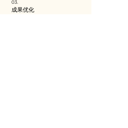
03.
成果优化
针对您的现有项目或产品，提供深度分
析并制定优化策略，以提升性能、用户
体验或市场竞争力。我们将评估关键指
标，找出改进空间，并提供可行的解决
方案。我们的目标是帮助您持续达成并
超越业务目标。
顯示更多